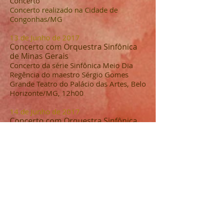
Concerto
Concerto realizado na Cidade de
Congonhas/MG
13 de Junho de 2017
Concerto com Orquestra Sinfônica
de Minas Gerais
Concerto da série S
infônica
M
eio D
ia
Regência do maestro Sérgio Gomes
Grande Teatro do Palácio das Artes, Belo
Horizonte/MG, 12h00
14 de Junho de 2017
Concerto com Orquestra Sinfônica
de Minas Gerais
Concerto da série Sinfônica em C
oncerto
Regência do maestro Sérgio Gomes
Grande Teatro do Palácio das Artes, Belo
Horizonte/MG, 20h30
27 de Junho de 2017
Concerto com Orquestra Sinfônica
de Minas Gerais
Concerto da série S
infônica
M
eio D
ia