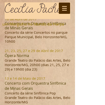
C o n c e r t o s
16 de Abril
de 2017
Concerto com Orquestra Sinfônica
um Mergulho no Mundo da Harpa
de Minas Gerais
Concerto da série Concertos no parque
Parque Municipal, Belo Horizonte/MG,
10h00
21, 23, 25, 27 e 29 de Abril de 2017
Ópera Norma
Grande Teatro do Palácio das Artes, Belo
Horizonte/MG, 20h00 (dias 21, 25, 27 e
29) e 19h00 (dia 23)
13 e 14 de Maio de 2017
Concerto com Orquestra Sinfônica
de Minas Gerais
Concerto da série Sinfônica Pop
Grande Teatro do Palácio das Artes, Belo
Horizonte/MG