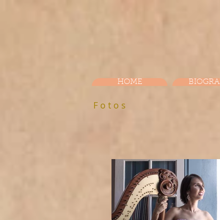
HOME
BIOGRA
F o t o s