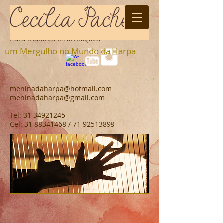
C o n t a t o s
Para maiores Informações
um Mergulho no Mundo da Harpa
meninadaharpa@hotmail.com
meninadaharpa@gmail.com
Tel:
31 34921245
Cel: 31 88341468 / 71 92513898